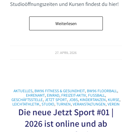
Studioöffnungszeiten und Kursen findest du hier!
Weiterlesen
27. APRIL 2026
AKTUELLES
,
BW96 FITNESS & GESUNDHEIT
,
BW96 FLOORBALL
,
EHRENAMT
,
EINRAD
,
FREIZEIT-AKTIV
,
FUSSBALL
,
GESCHÄFTSSTELLE
,
JETZT SPORT
,
JOBS
,
KINDERTANZEN
,
KURSE
,
LEICHTATHLETIK
,
STUDIO
,
TURNEN
,
VERANSTALTUNGEN
,
VEREIN
Die neue Jetzt Sport #01 |
2026 ist online und ab