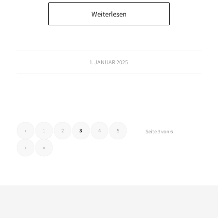
Weiterlesen
1. JANUAR 2025
‹
1
2
3
4
5
Seite 3 von 6
›
»