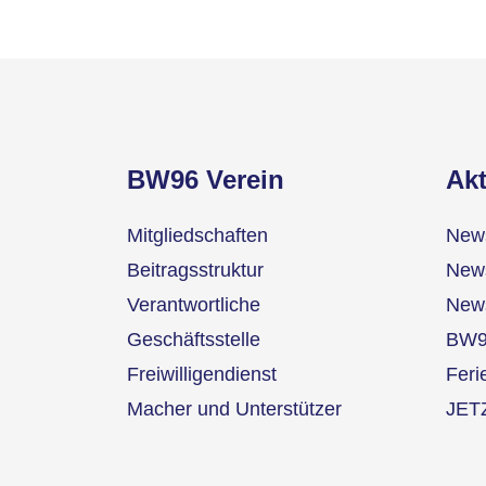
BW96 Verein
Akt
Mitgliedschaften
News
Beitragsstruktur
News
Verantwortliche
News
Geschäftsstelle
BW9
Freiwilligendienst
Fer
Macher und Unterstützer
JET