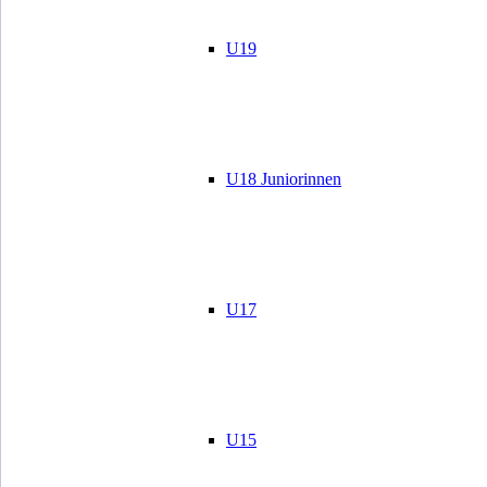
U19
U18 Juniorinnen
U17
U15