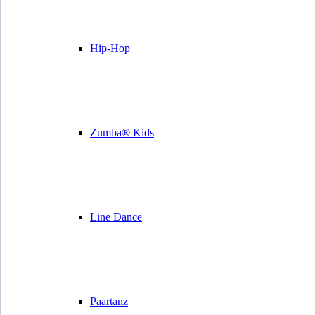
Hip-Hop
Zumba® Kids
Line Dance
Paartanz