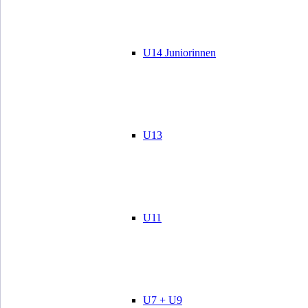
U14 Juniorinnen
U13
U11
U7 + U9