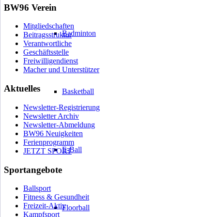
BW96 Verein
Mitgliedschaften
Badminton
Beitragsstruktur
Verantwortliche
Geschäftsstelle
Freiwilligendienst
Macher und Unterstützer
Aktuelles
Basketball
Newsletter-Registrierung
Newsletter Archiv
Newsletter-Abmeldung
BW96 Neuigkeiten
Ferienprogramm
E-Ball
JETZT SPORT
Sportangebote
Ballsport
Fitness & Gesundheit
Freizeit-Aktiv
Floorball
Kampfsport