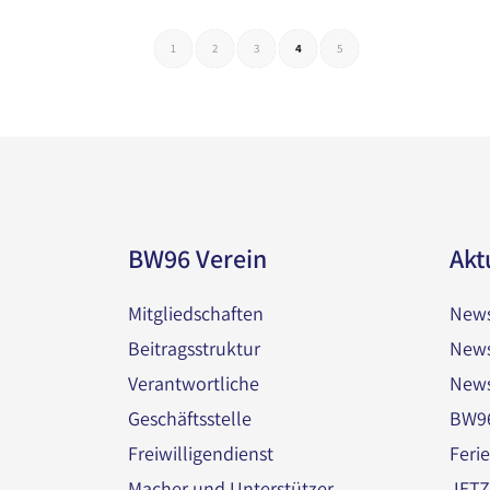
1
2
3
4
5
BW96 Verein
Akt
Mitgliedschaften
News
Beitragsstruktur
News
Verantwortliche
News
Geschäftsstelle
BW96
Freiwilligendienst
Feri
Macher und Unterstützer
JET