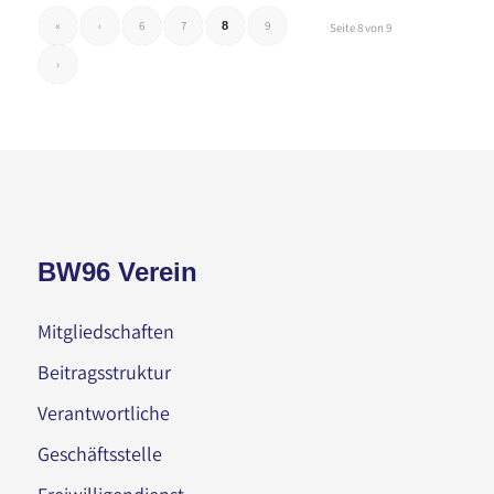
«
‹
6
7
9
8
Seite 8 von 9
›
BW96 Verein
Mitgliedschaften
Beitragsstruktur
Verantwortliche
Geschäftsstelle