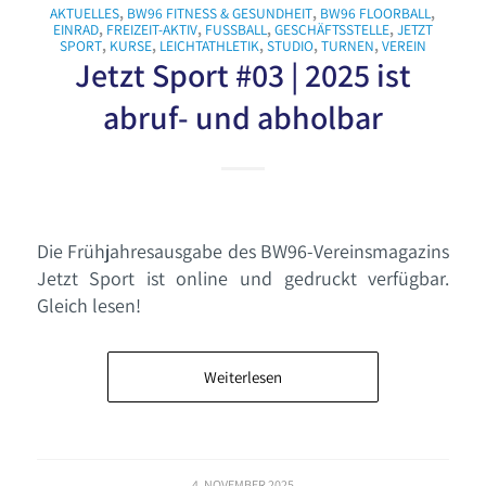
AKTUELLES
,
BW96 FITNESS & GESUNDHEIT
,
BW96 FLOORBALL
,
EINRAD
,
FREIZEIT-AKTIV
,
FUSSBALL
,
GESCHÄFTSSTELLE
,
JETZT
SPORT
,
KURSE
,
LEICHTATHLETIK
,
STUDIO
,
TURNEN
,
VEREIN
Jetzt Sport #03 | 2025 ist
abruf- und abholbar
Die Frühjahresausgabe des BW96-Vereinsmagazins
Jetzt Sport ist online und gedruckt verfügbar.
Gleich lesen!
Weiterlesen
4. NOVEMBER 2025