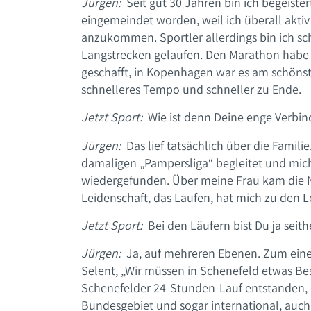
Jürgen:
Seit gut 30 Jahren bin ich begeister
eingemeindet worden, weil ich überall aktiv
anzukommen. Sportler allerdings bin ich sch
Langstrecken gelaufen. Den Marathon habe
geschafft, in Kopenhagen war es am schönst
schnelleres Tempo und schneller zu Ende.
Jetzt Sport:
Wie ist denn Deine enge Verbi
Jürgen:
Das lief tatsächlich über die Famil
damaligen „Pampersliga“ begleitet und mic
wiedergefunden. Über meine Frau kam di
Leidenschaft, das Laufen, hat mich zu den L
Jetzt Sport:
Bei den Läufern bist Du ja seith
Jürgen:
Ja, auf mehreren Ebenen. Zum eine
Selent, „Wir müssen in Schenefeld etwas Be
Schenefelder 24-Stunden-Lauf entstanden, 
Bundesgebiet und sogar international, auch