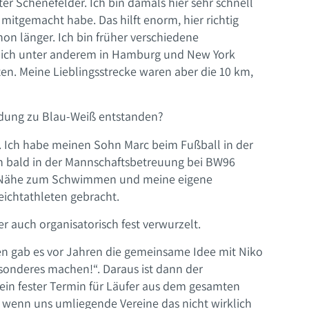
ter Schenefelder. Ich bin damals hier sehr schnell
 mitgemacht habe. Das hilft enorm, hier richtig
on länger. Ich bin früher verschiedene
 ich unter anderem in Hamburg und New York
en. Meine Lieblingsstrecke waren aber die 10 km,
ndung zu Blau-Weiß entstanden?
ie. Ich habe meinen Sohn Marc beim Fußball in der
h bald in der Mannschaftsbetreuung bei BW96
e Nähe zum Schwimmen und meine eigene
eichtathleten gebracht.
er auch organisatorisch fest verwurzelt.
n gab es vor Jahren die gemeinsame Idee mit Niko
sonderes machen!“. Daraus ist dann der
ein fester Termin für Läufer aus dem gesamten
 wenn uns umliegende Vereine das nicht wirklich