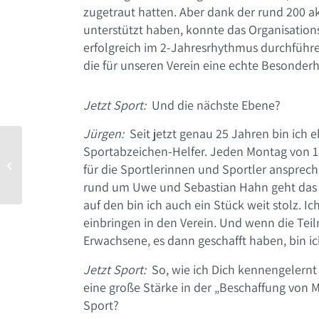
zugetraut hatten. Aber dank der rund 200 a
unterstützt haben, konnte das Organisatio
erfolgreich im 2-Jahresrhythmus durchführe
die für unseren Verein eine echte Besonderhe
Jetzt Sport:
Und die nächste Ebene?
Jürgen:
Seit jetzt genau 25 Jahren bin ich 
Sportabzeichen-Helfer. Jeden Montag von 18
Trainer und Sponsor Arne
für die Sportlerinnen und Sportler ansprechb
Kröger im Interview
rund um Uwe und Sebastian Hahn geht das n
auf den bin ich auch ein Stück weit stolz. I
einbringen in den Verein. Und wenn die Tei
Erwachsene, es dann geschafft haben, bin i
Jetzt Sport:
So, wie ich Dich kennengelernt
eine große Stärke in der „Beschaffung von M
Sport?