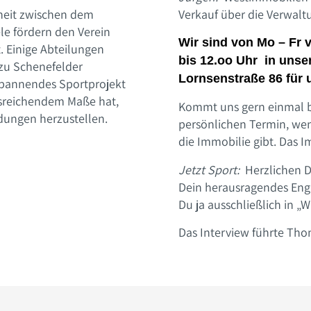
nheit zwischen dem
Verkauf über die Verwalt
ele fördern den Verein
Wir sind von Mo – Fr 
. Einige Abteilungen
bis 12.oo Uhr in unse
 zu Schenefelder
Lornsenstraße 86 für 
spannendes Sportprojekt
usreichendem Maße hat,
Kommt uns gern einmal b
ndungen herzustellen.
persönlichen Termin, we
die Immobilie gibt. Das I
Jetzt Sport:
Herzlichen Da
Dein herausragendes Eng
Du ja ausschließlich in „W
Das Interview führte Tho