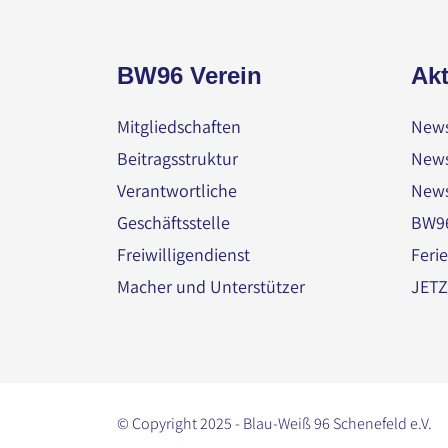
BW96 Verein
Akt
Mitgliedschaften
News
Beitragsstruktur
News
Verantwortliche
News
Geschäftsstelle
BW96
Freiwilligendienst
Feri
Macher und Unterstützer
JET
© Copyright 2025 - Blau-Weiß 96 Schenefeld e.V.