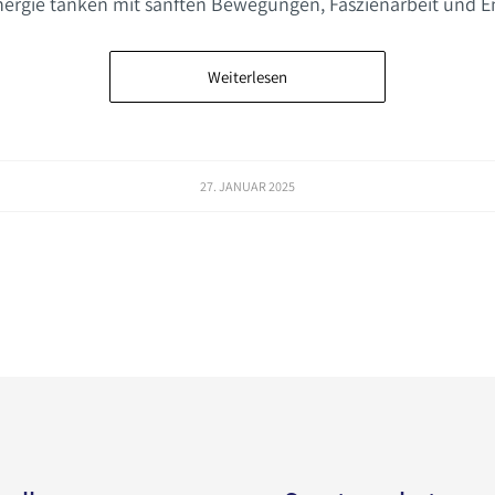
nergie tanken mit sanften Bewegungen, Faszienarbeit und 
Weiterlesen
27. JANUAR 2025