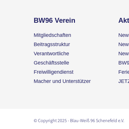
BW96 Verein
Akt
Mitgliedschaften
News
Beitragsstruktur
News
Verantwortliche
News
Geschäftsstelle
BW9
Freiwilligendienst
Fer
Macher und Unterstützer
JET
© Copyright 2025 - Blau-Weiß 96 Schenefeld e.V.