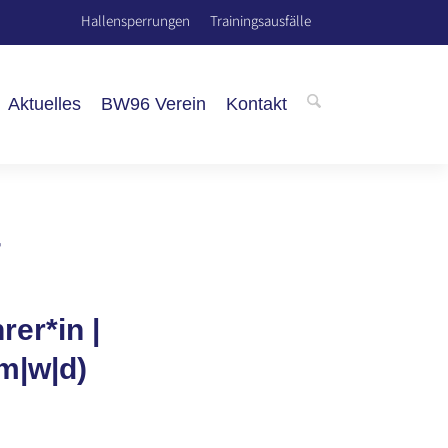
Hallensperrungen
Trainingsausfälle
Aktuelles
BW96 Verein
Kontakt
r
er*in |
(m|w|d)