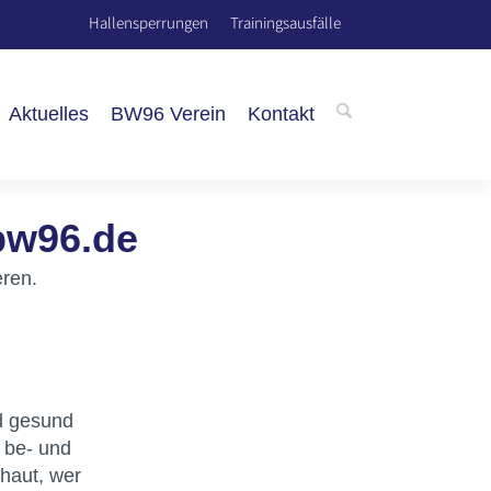
Hallensperrungen
Trainingsausfälle
Aktuelles
BW96 Verein
Kontakt
bw96.de
eren.
nd gesund
n be- und
haut, wer