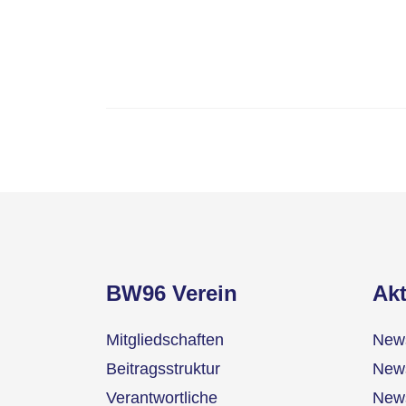
BW96 Verein
Akt
Mitgliedschaften
News
Beitragsstruktur
News
Verantwortliche
News