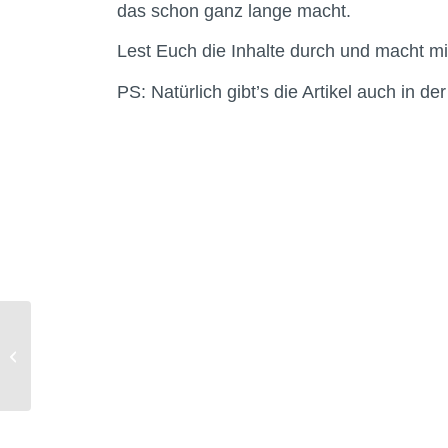
das schon ganz lange macht.
Lest Euch die Inhalte durch und macht mi
PS: Natürlich gibt’s die Artikel auch in d
Die neue Jetzt Sport
#01 | 2026 ist online
und ab Montag
verfügbar